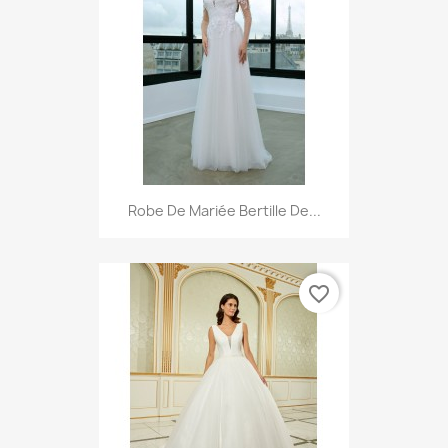
Robe De Mariée Bertille De...
favorite_border