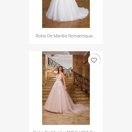
Robe De Mariée Romantique...
favorite_border