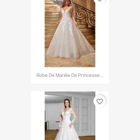
Robe De Mariée De Princesse...
favorite_border