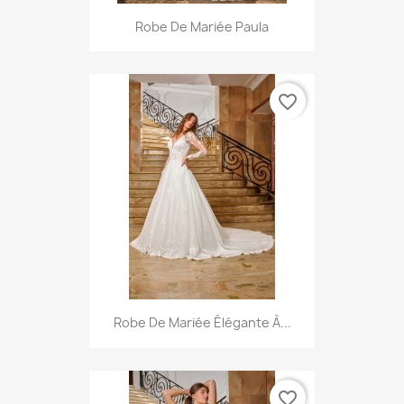
Robe De Mariée Paula
favorite_border
Robe De Mariée Élégante À...
favorite_border