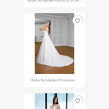
Robe De Mariée ANDALUCIA De...
favorite_border
Robe De Mariée Princesse...
favorite_border