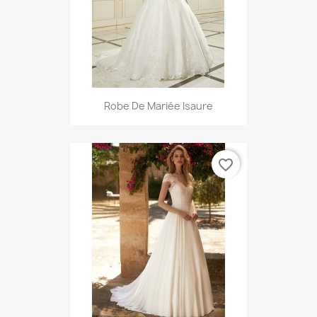
Robe De Mariée Isaure
favorite_border