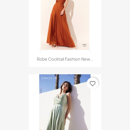
Robe Cocktail Fashion New...
favorite_border