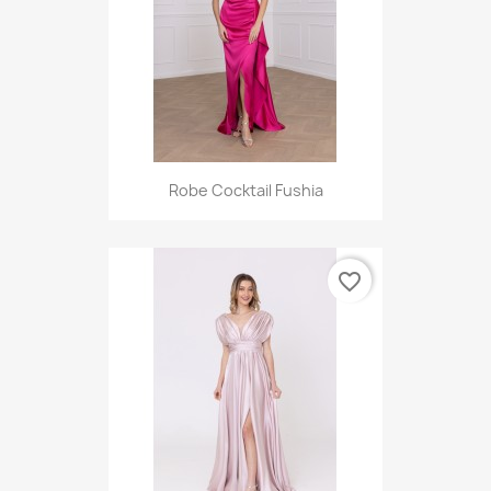
Robe Cocktail Fushia
favorite_border