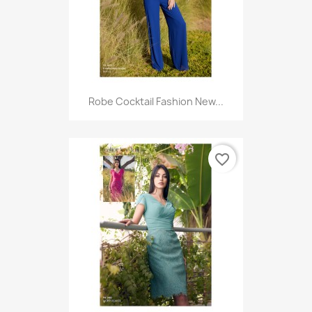
Robe Cocktail Fashion New...
favorite_border