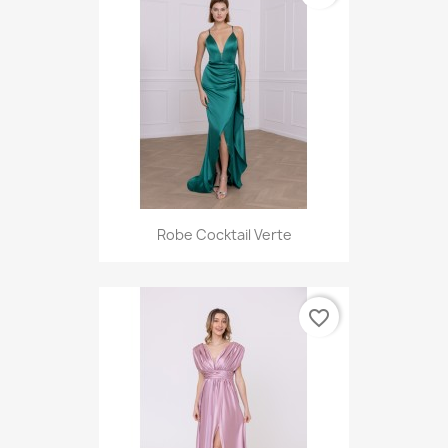
Robe Cocktail Verte
favorite_border