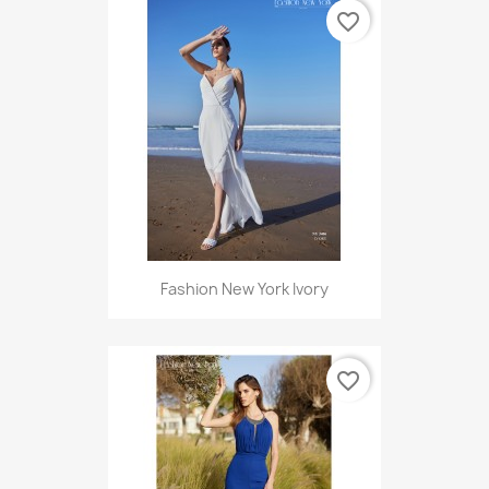
favorite_border
Fashion New York Ivory
favorite_border