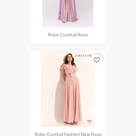
Robe Cocktail Rose
favorite_border
Robe Cocktail Fashion New Rose