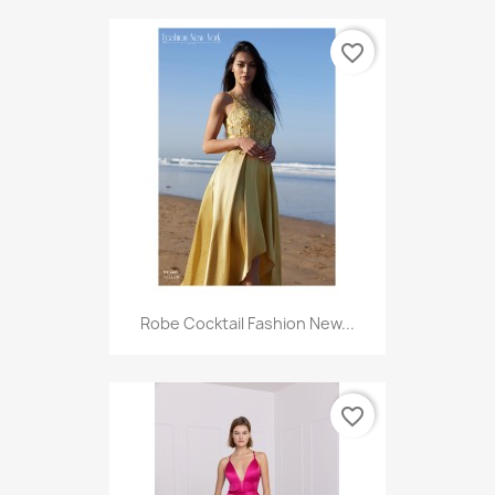
favorite_border
Robe Cocktail Fashion New...
favorite_border