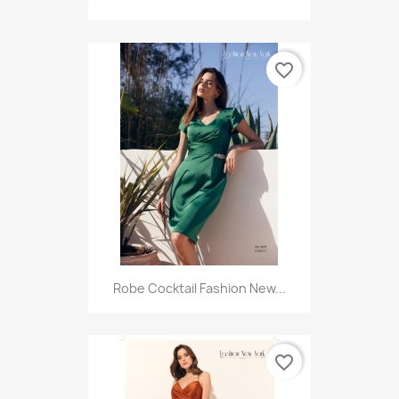
favorite_border
Robe Cocktail Fashion New...
favorite_border