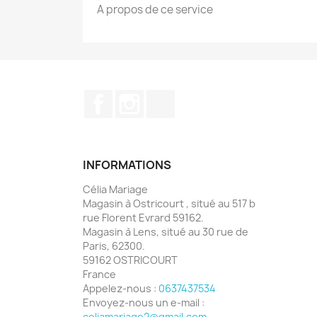
A propos de ce service
Facebook
Instagram
TikTok
INFORMATIONS
Célia Mariage
Magasin à Ostricourt , situé au 517 b
rue Florent Evrard 59162.
Magasin à Lens, situé au 30 rue de
Paris, 62300.
59162 OSTRICOURT
France
Appelez-nous :
0637437534
Envoyez-nous un e-mail :
celiamariage2@gmail.com